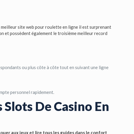
eilleur site web pour roulette en ligne il est surprenant
tion et possèdent également le troisième meilleur record
espondants ou plus côte à côte tout en suivant une ligne
compte personnel rapidement.
 Slots De Casino En
jouer aux jeux et lire tous les guides dans le confort