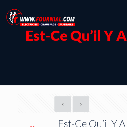
Est-Ce Qu’il Y 
Est-Ce Qu’il Y A