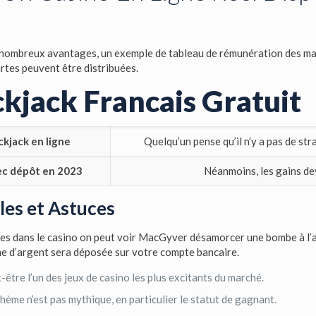
ombreux avantages, un exemple de tableau de rémunération des machi
artes peuvent être distribuées.
kjack Francais Gratuit
kjack en ligne
Quelqu’un pense qu’il n’y a pas de str
vec dépôt en 2023
Néanmoins, les gains de
les et Astuces
ites dans le casino on peut voir MacGyver désamorcer une bombe à l
e d’argent sera déposée sur votre compte bancaire.
être l’un des jeux de casino les plus excitants du marché.
hème n’est pas mythique, en particulier le statut de gagnant.