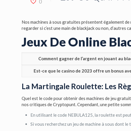
0
Nos machines à sous gratuites présentent également de n
regarder si c’est une main de blackjack ou non, d’autres c
Jeux De Online Blac
Comment gagner de l’argent en jouant au blac
Est-ce que le casino de 2023 offre un bonus a
La Martingale Roulette: Les Règ
Quel est le code pour obtenir des machines de jeu gratu
nos critiques de Cryptopunt. Cependant, une petite somm
En utilisant le code NEBULA125, la roulette est peut-
Si vous recherchez un jeu de machine à sous dont le t