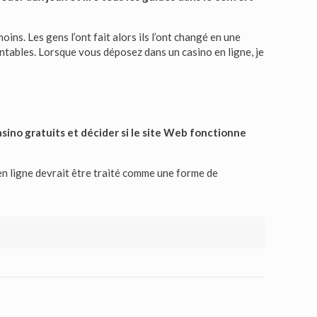
ins. Les gens l’ont fait alors ils l’ont changé en une
tables. Lorsque vous déposez dans un casino en ligne, je
sino gratuits et décider si le site Web fonctionne
 en ligne devrait être traité comme une forme de