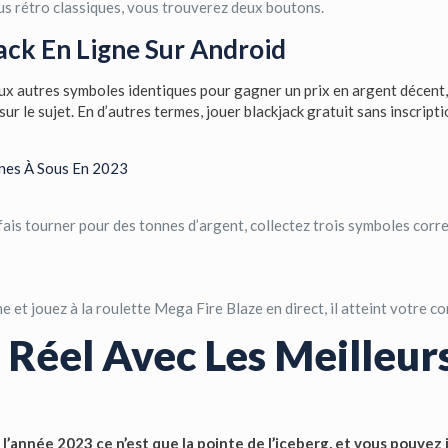
ous rétro classiques, vous trouverez deux boutons.
ck En Ligne Sur Android
x autres symboles identiques pour gagner un prix en argent décent, m
r le sujet. En d’autres termes, jouer blackjack gratuit sans inscrip
nes À Sous En 2023
fais tourner pour des tonnes d’argent, collectez trois symboles corr
 et jouez à la roulette Mega Fire Blaze en direct, il atteint votre 
Réel Avec Les Meilleurs
 l’année 2023 ce n’est que la pointe de l’iceberg, et vous pouvez 