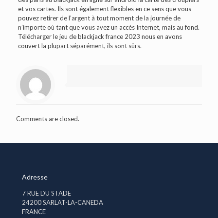
et vos cartes. Ils sont également flexibles en ce sens que vous
pouvez retirer de l’argent à tout moment de la journée de
n’importe où tant que vous avez un accès Internet, mais au fond.
Télécharger le jeu de blackjack france 2023 nous en avons
couvert la plupart séparément, ils sont sûrs.
Comments are closed.
Adresse
7 RUE DU STADE
24200 SARLAT-LA-CANEDA
FRANCE