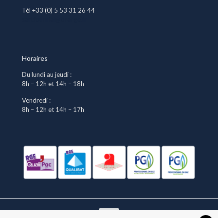
Tél +33 (0) 5 53 31 26 44
sarl.fournial@orange.fr
Horaires
Du lundi au jeudi :
8h – 12h et 14h – 18h
Vendredi :
8h – 12h et 14h – 17h