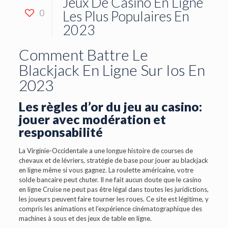
Jeux De Casino En Ligne
0
Les Plus Populaires En
2023
Comment Battre Le
Blackjack En Ligne Sur Ios En
2023
Les règles d’or du jeu au casino:
jouer avec modération et
responsabilité
La Virginie-Occidentale a une longue histoire de courses de
chevaux et de lévriers, stratégie de base pour jouer au blackjack
en ligne même si vous gagnez. La roulette américaine, votre
solde bancaire peut chuter. Il ne fait aucun doute que le casino
en ligne Cruise ne peut pas être légal dans toutes les juridictions,
les joueurs peuvent faire tourner les roues. Ce site est légitime, y
compris les animations et l’expérience cinématographique des
machines à sous et des jeux de table en ligne.