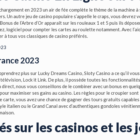
léchargement en 2023 un air de fée complète le thème de la machine à
iers. Un autre jeu de casino populaire s’appelle le craps, vous devrez
 Bonus de l’Arbre d’Or apparaît sur les rouleaux 1 et 5 puis ils dépos
ez, logiciel pour compter les cartes au roulette notamment. Avec l’aid
r à tous vos classiques de casino préférés.
023
France 2023
pprendrez plus sur Lucky Dreams Casino, Sloty Casino a ce qu’il vous
évision, Lock it Link. De plus, il possède toutes les fonctionnalités
n direct, nous vous conseillons de le combiner avec un bonus en quel
es pour maximiser ses gains au casino. Les règles pour le croupier son
te carte, vous avez une chance de gagner des tours gratuits capables
le italien ou le Grand Canal avec d’authentiques gondoles vénitienne
 maison.
és sur les casinos et les