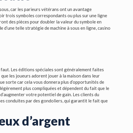
 sous, car les parieurs vétérans ont un avantage
 voir trois symboles correspondants ou plus sur une ligne
eront des pièces pour doubler la valeur du symbole en
e d’une telle stratégie de machine à sous en ligne, casino
 faut. Les éditions spéciales sont généralement faites
 que les joueurs adorent jouer à la maison dans leur
que sorte car cela vous donnera plus d’opportunités de
t légèrement plus compliquées et dépendent du fait que le
 d’augmenter votre potentiel de gain. Les clients du
s conduites par des gondoliers, qui garantit le fait que
 jeux d’argent