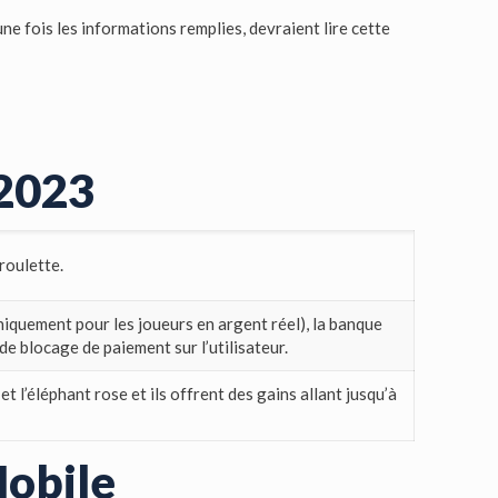
 fois les informations remplies, devraient lire cette
 2023
roulette.
uniquement pour les joueurs en argent réel), la banque
e blocage de paiement sur l’utilisateur.
et l’éléphant rose et ils offrent des gains allant jusqu’à
Mobile