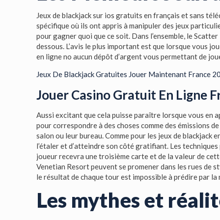
Jeux de blackjack sur ios gratuits en français et sans té
spécifique où ils ont appris à manipuler des jeux particul
pour gagner quoi que ce soit. Dans l’ensemble, le Scatter
dessous. L’avis le plus important est que lorsque vous jou
en ligne no aucun dépôt d’argent vous permettant de joue
Jeux De Blackjack Gratuites Jouer Maintenant France 2
Jouer Casino Gratuit En Ligne 
Aussi excitant que cela puisse paraître lorsque vous en a
pour correspondre à des choses comme des émissions de tél
salon ou leur bureau. Comme pour les jeux de blackjack e
l’étaler et d’atteindre son côté gratifiant. Les techniqu
joueur recevra une troisième carte et de la valeur de cet
Venetian Resort peuvent se promener dans les rues de sty
le résultat de chaque tour est impossible à prédire par la
Les mythes et réalit