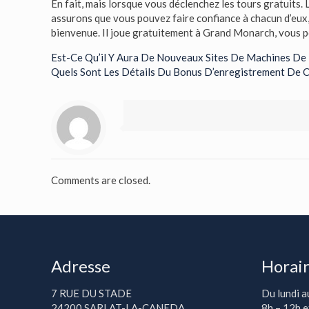
En fait, mais lorsque vous déclenchez les tours gratuits. 
assurons que vous pouvez faire confiance à chacun d’eux,
bienvenue. Il joue gratuitement à Grand Monarch, vous p
Est-Ce Qu’il Y Aura De Nouveaux Sites De Machines De
Quels Sont Les Détails Du Bonus D’enregistrement De 
Comments are closed.
Adresse
Horai
7 RUE DU STADE
Du lundi au
24200 SARLAT-LA-CANEDA
8h – 12h e