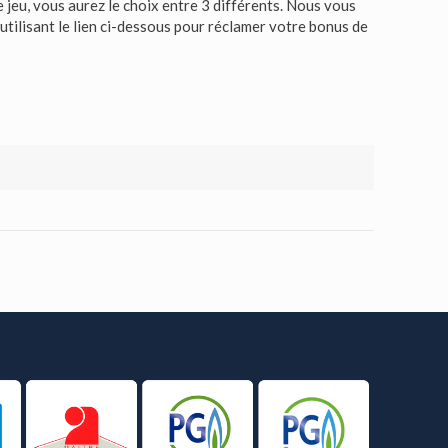
e jeu, vous aurez le choix entre 3 différents. Nous vous
tilisant le lien ci-dessous pour réclamer votre bonus de