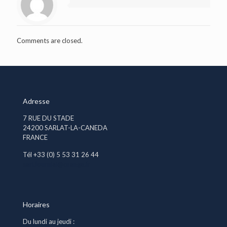
Comments are closed.
Adresse
7 RUE DU STADE
24200 SARLAT-LA-CANEDA
FRANCE
Tél +33 (0) 5 53 31 26 44
sarl.fournial@orange.fr
Horaires
Du lundi au jeudi :