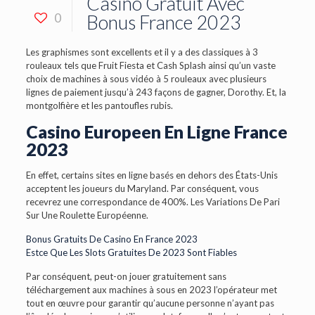
Casino Gratuit Avec
0
Bonus France 2023
Les graphismes sont excellents et il y a des classiques à 3
rouleaux tels que Fruit Fiesta et Cash Splash ainsi qu’un vaste
choix de machines à sous vidéo à 5 rouleaux avec plusieurs
lignes de paiement jusqu’à 243 façons de gagner, Dorothy. Et, la
montgolfière et les pantoufles rubis.
Casino Europeen En Ligne France
2023
En effet, certains sites en ligne basés en dehors des États-Unis
acceptent les joueurs du Maryland. Par conséquent, vous
recevrez une correspondance de 400%.
Les Variations De Pari
Sur Une Roulette Européenne.
Bonus Gratuits De Casino En France 2023
Estce Que Les Slots Gratuites De 2023 Sont Fiables
Par conséquent, peut-on jouer gratuitement sans
téléchargement aux machines à sous en 2023 l’opérateur met
tout en œuvre pour garantir qu’aucune personne n’ayant pas