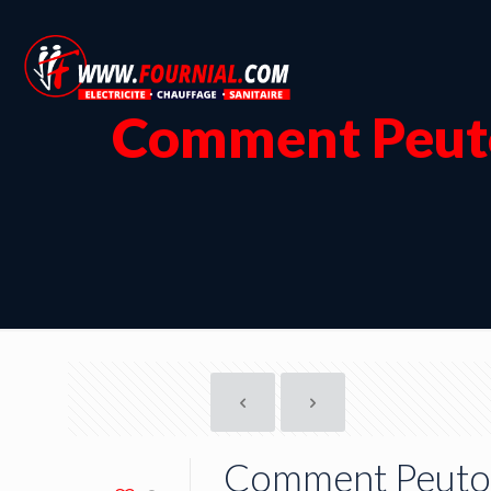
Comment Peuton
Comment Peuton 