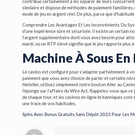
contribue certainement à les séparer de leurs concurren
similaire et dispose de méthodes de paiement familières,
mode de jeu en argent réel. De plus, parce que d’habitude
Comprendre Les Avantages Et Les Inconvénients Du Systèm
d’une expérience sûre et sécurisée. Il existe un certain 
l’argent supplémentaire dont vous avez besoin pour attei
mardi, où un RTP élevé signifie que le jeu rapporte plus à
Machine À Sous En L
Le casino est configuré pour s’adapter parfaitement à vo
paiement que vous avez choisie de parier et certains néc
Neteller, utilisez simplement notre bouton Aller au Casin
l’éponge sur l’affaire du Wire Act. Rappelez-vous que ce
de chaque tour, et les casinos en ligne britanniques son
une trace de vos habitudes.
Spins Avec Bonus Gratuits Sans Dépôt 2023 Pour Les M