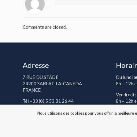
Comments are closed.
Adresse
Horai
7 RUE DU STADE
Du lundi au
24200 SARLAT-LA-CANEDA
8h – 12h e
FRANCE
Vendredi :
Tél +33 (0) 5 53 31 26 44
8h – 12h e
sarl.fournial@orange.fr
Nous utilisons des cookies pour vous offrir la meilleure 
© 2019 Fournial. All Rights Reserved.