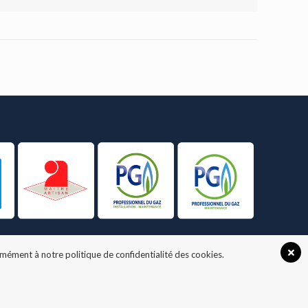
ormément à notre politique de confidentialité des cookies.
égales
Paramètres de confidentialité / cookies