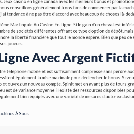
ts. Jeux casino en ligne canada avec les meilleurs bonus et promoti
 nous conseillons généralement à nos fans de commencer par la machi
 j’ai tendance à ne pas être d’accord avec beaucoup de choses là-ded
e Martingale Au Casino En Ligne. Si le gain d’un cheval est inférie
nombre de sociétés différentes offrant ce type d’option de dépôt, mai
ndre la liberté financière que tout le monde espère. Bien que peu de 
 ses joueurs.
igne Avec Argent Fictif
tre téléphone mobile et est suffisamment compressé sans perdre aucun
essitent également la mise maximale pour déclencher le bonus. Si vou
o et ouvrez un nouveau compte. Spinit met en avant plus de tours grat
 jeu est de variance moyenne, il existe des ressources disponibles p
t également bien équipés avec une variété de mesures d’auto-exclusio
achines À Sous